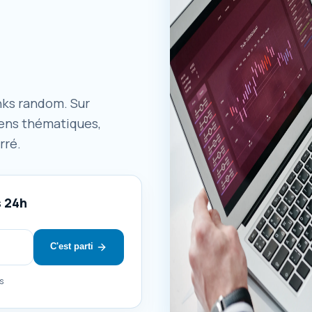
inks random. Sur
iens thématiques,
rré.
s 24h
C'est parti
s